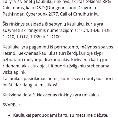
Tai yra 7 vienetų kauliukų rinkinys, skirtas tokiems RPG
žaidimams, kaip D&D (Dungeons and Dragons),
Pathfinder, Cyberpunk 2077, Call of Cthulhu ir kt.
Šis rinkinys susideda iš septynių kauliukų, kurie yra
sužymėti skirtingomis numeracijomis: 1-D4, 1-D6, 1-D8,
1-D10, 1-D12, 1-D20 ir 1-D100.
Kauliukai yra pagaminti iš permatomo, mėlynos spalvos
resino. Kiekvienas kauliukas turi šerdį, kurioje slypi
užburianti mėlynojo drakono akis. Kiekvieną kartą juos
ridenant, akis siukiojasi, it budriu žvilgsniu stebėdama
viską aplink.
Tai puikus pasirikimas tiems, kurie į savo nuotykius nori
įnešti dar daugiau mistikos!
Kiekviena detalė, kiekvienas rinkinys yra unikalus.
SVARBU:
Kauliukai parduodami kartu su metaline dėžute,