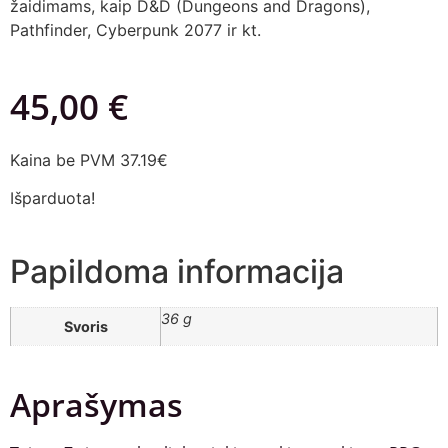
žaidimams, kaip D&D (Dungeons and Dragons),
Pathfinder, Cyberpunk 2077 ir kt.
45,00
€
Kaina be PVM 37.19€
Išparduota!
Papildoma informacija
36 g
Svoris
Aprašymas