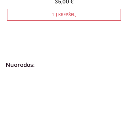
35,00
€
Į KREPŠELĮ
Nuorodos:
Privatumo politika
Pirkimo – pardavimo taisyklės
Prekių grąžinimas ir keitimas
Slapukai (Cookies)
Pristatymo sąlygos