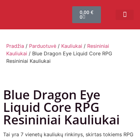
0,00
€
0
Bendruomenės sistema
Verslui ir vakarė
Comic Con Baltics
Pradžia
/
Parduotuvė
/
Kauliukai
/
Resininiai
Kauliukai
/ Blue Dragon Eye Liquid Core RPG
Resininiai Kauliukai
Blue Dragon Eye
Liquid Core RPG
Resininiai Kauliukai
Tai yra 7 vienetų kauliukų rinkinys, skirtas tokiems RPG