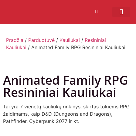
Bendruomenės sistema
Verslui ir vakarė
Comic Con Baltics
Pradžia
/
Parduotuvė
/
Kauliukai
/
Resininiai
Kauliukai
/ Animated Family RPG Resininiai Kauliukai
Animated Family RPG
Resininiai Kauliukai
Tai yra 7 vienetų kauliukų rinkinys, skirtas tokiems RPG
žaidimams, kaip D&D (Dungeons and Dragons),
Pathfinder, Cyberpunk 2077 ir kt.