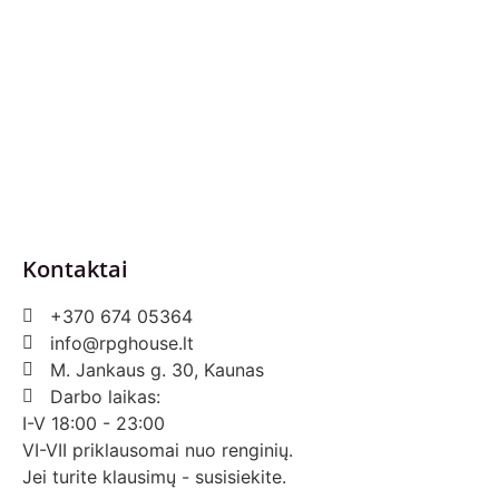
Privatumo politika
Pirkimo – pardavimo taisyklės
Prekių grąžinimas ir keitimas
Slapukai (Cookies)
Pristatymo sąlygos
Kontaktai
+370 674 05364
info@rpghouse.lt
M. Jankaus g. 30, Kaunas
Darbo laikas:
I-V 18:00 - 23:00
VI-VII priklausomai nuo renginių.
Jei turite klausimų - susisiekite.