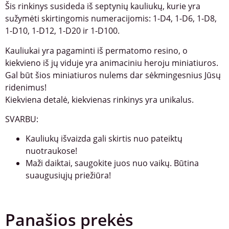
Šis rinkinys susideda iš septynių kauliukų, kurie yra
sužymėti skirtingomis numeracijomis: 1-D4, 1-D6, 1-D8,
1-D10, 1-D12, 1-D20 ir 1-D100.
Kauliukai yra pagaminti iš permatomo resino, o
kiekvieno iš jų viduje yra animaciniu heroju miniatiuros.
Gal būt šios miniatiuros nulems dar sėkmingesnius Jūsų
ridenimus!
Kiekviena detalė, kiekvienas rinkinys yra unikalus.
SVARBU:
Kauliukų išvaizda gali skirtis nuo pateiktų
nuotraukose!
Maži daiktai, saugokite juos nuo vaikų. Būtina
suaugusiųjų priežiūra!
Panašios prekės