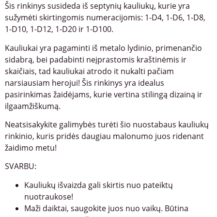
Šis rinkinys susideda iš septynių kauliukų, kurie yra
sužymėti skirtingomis numeracijomis: 1-D4, 1-D6, 1-D8,
1-D10, 1-D12, 1-D20 ir 1-D100.
Kauliukai yra pagaminti iš metalo lydinio, primenančio
sidabrą, bei padabinti neįprastomis kraštinėmis ir
skaičiais, tad kauliukai atrodo it nukalti pačiam
narsiausiam herojui! Šis rinkinys yra idealus
pasirinkimas žaidėjams, kurie vertina stilingą dizainą ir
ilgaamžiškumą.
Neatsisakykite galimybės turėti šio nuostabaus kauliukų
rinkinio, kuris pridės daugiau malonumo juos ridenant
žaidimo metu!
SVARBU:
Kauliukų išvaizda gali skirtis nuo pateiktų
nuotraukose!
Maži daiktai, saugokite juos nuo vaikų. Būtina