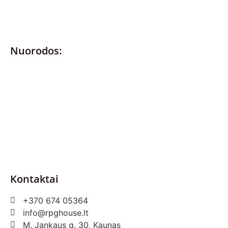
Nuorodos:
Privatumo politika
Pirkimo – pardavimo taisyklės
Prekių grąžinimas ir keitimas
Slapukai (Cookies)
Pristatymo sąlygos
Kontaktai
+370 674 05364
info@rpghouse.lt
M. Jankaus g. 30, Kaunas