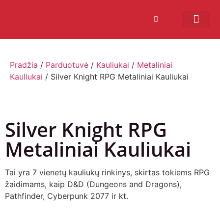
Bendruomenės sistema
Verslui ir vakarė
Comic Con Baltics
Pradžia
/
Parduotuvė
/
Kauliukai
/
Metaliniai
Kauliukai
/ Silver Knight RPG Metaliniai Kauliukai
Silver Knight RPG
Metaliniai Kauliukai
Tai yra 7 vienetų kauliukų rinkinys, skirtas tokiems RPG
žaidimams, kaip D&D (Dungeons and Dragons),
Pathfinder, Cyberpunk 2077 ir kt.