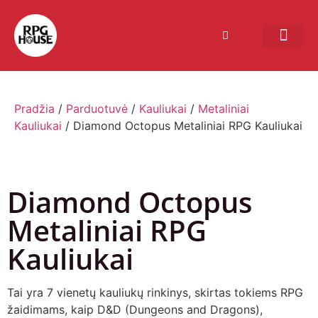
Bendruomenės sistema
Verslui ir vakarė
Comic Con Baltics
Pradžia
/
Parduotuvė
/
Kauliukai
/
Metaliniai
Kauliukai
/ Diamond Octopus Metaliniai RPG Kauliukai
Diamond Octopus
Metaliniai RPG
Kauliukai
Tai yra 7 vienetų kauliukų rinkinys, skirtas tokiems RPG
žaidimams, kaip D&D (Dungeons and Dragons),