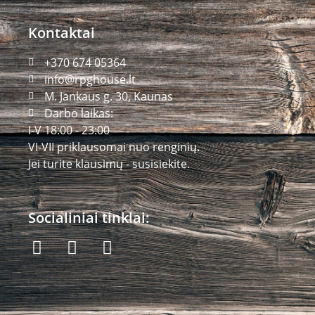
Kontaktai
+370 674 05364
info@rpghouse.lt
M. Jankaus g. 30, Kaunas
Darbo laikas:
I-V 18:00 - 23:00
VI-VII priklausomai nuo renginių.
Jei turite klausimų - susisiekite.
Socialiniai tinklai: