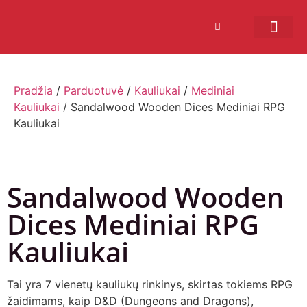
Bendruomenės sistema
Verslui ir vakarė
Comic Con Baltics
Pradžia
/
Parduotuvė
/
Kauliukai
/
Mediniai
Kauliukai
/ Sandalwood Wooden Dices Mediniai RPG
Kauliukai
Sandalwood Wooden
Dices Mediniai RPG
Kauliukai
Tai yra 7 vienetų kauliukų rinkinys, skirtas tokiems RPG
žaidimams, kaip D&D (Dungeons and Dragons),