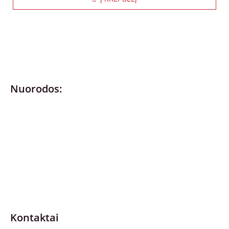
Nuorodos:
Privatumo politika
Pirkimo – pardavimo taisyklės
Prekių grąžinimas ir keitimas
Slapukai (Cookies)
Pristatymo sąlygos
Kontaktai