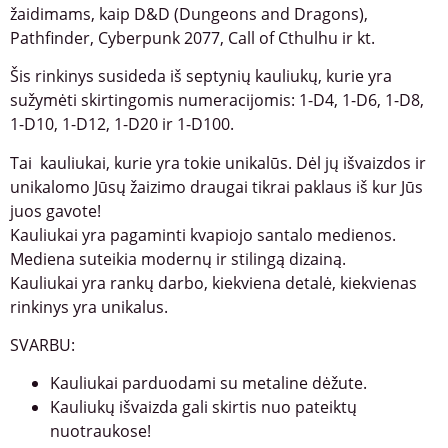
žaidimams, kaip D&D (Dungeons and Dragons),
Pathfinder, Cyberpunk 2077, Call of Cthulhu ir kt.
Šis rinkinys susideda iš septynių kauliukų, kurie yra
sužymėti skirtingomis numeracijomis: 1-D4, 1-D6, 1-D8,
1-D10, 1-D12, 1-D20 ir 1-D100.
Tai kauliukai, kurie yra tokie unikalūs. Dėl jų išvaizdos ir
unikalomo Jūsų žaizimo draugai tikrai paklaus iš kur Jūs
juos gavote!
Kauliukai yra pagaminti kvapiojo santalo medienos.
Mediena suteikia modernų ir stilingą dizainą.
Kauliukai yra rankų darbo, kiekviena detalė, kiekvienas
rinkinys yra unikalus.
SVARBU:
Kauliukai parduodami su metaline dėžute.
Kauliukų išvaizda gali skirtis nuo pateiktų
nuotraukose!