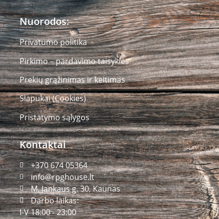
Nuorodos:
Privatumo politika
Pirkimo – pardavimo taisyklės
Prekių grąžinimas ir keitimas
Slapukai (Cookies)
Pristatymo sąlygos
Kontaktai
+370 674 05364
info@rpghouse.lt
M. Jankaus g. 30, Kaunas
Darbo laikas:
I-V 18:00 - 23:00