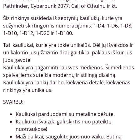
Pathfinder, Cyberpunk 2077, Call of Cthulhu ir kt.
Šis rinkinys susideda iš septynių kauliukų, kurie yra
sužymėti skirtingomis numeracijomis: 1-D4, 1-D6, 1-D8,
1-D10, 1-D12, 1-D20 ir 1-D100.
Tai kauliukai, kurie yra tokie unikalūs. Dėl jų išvaizdos ir
unikalomo Jūsų žaizimo draugai tikrai paklaus iš kur Jūs
juos gavote!
Kauliukai yra pagaminti rausvos medienos. Ši medienos
spalva jiems suteikia modernų ir stilingą dizainą.
Kauliukai yra rankų darbo, kiekviena detalė, kiekvienas
rinkinys yra unikalus.
SVARBU:
Kauliukai parduodami su metaline dėžute.
Kauliukų išvaizda gali skirtis nuo pateiktų
nuotraukose!
Maži daiktai, saugokite juos nuo vaikų. Būtina