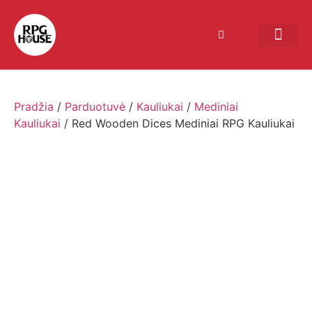
Bendruomenės sistema
Verslui ir vakarė
Comic Con Baltics
Pradžia
/
Parduotuvė
/
Kauliukai
/
Mediniai
Kauliukai
/ Red Wooden Dices Mediniai RPG Kauliukai