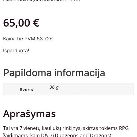
65,00
€
Kaina be PVM 53.72€
Išparduota!
Papildoma informacija
36 g
Svoris
Aprašymas
Tai yra 7 vienetų kauliukų rinkinys, skirtas tokiems RPG
žaidimams, kaip D&D (Dungeons and Dragons),