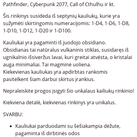
Pathfinder, Cyberpunk 2077, Call of Cthulhu ir kt.
Šis rinkinys susideda iš septynių kauliukų, kurie yra
sužymėti skirtingomis numeracijomis: 1-D4, 1-D6, 1-D8,
1-D10, 1-D12, 1-D20 ir 1-D100.
Kauliukai yra pagaminti iš juodojo obsidiano.
Obsidianas tai natūralus vulkaninis stiklas, susidaręs iš
ugnikalnio išsiveržus lavai, kuri greitai atvėsta, o kristalai
auga minimaliai. Tai magminė uoliena.
Kiekevienas kauliukas yra apdirbtas rankomis
pasitelkent šiam darbui skirtus įrankius.
Nepraleiskite progos įsigyti šio unkalaus kailiukų rinkinio!
Kiekviena detalė, kiekvienas rinkinys yra unikalus.
SVARBU:
Kauliukai parduodami su šešiakampia dėžute,
pagaminta iš dirbtinės odos