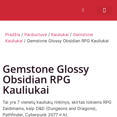
Bendruomenės sistema
Verslui ir vakarė
Comic Con Baltics
Pradžia
/
Parduotuvė
/
Kauliukai
/
Gemstone
Kauliukai
/ Gemstone Glossy Obsidian RPG Kauliukai
Gemstone Glossy
Obsidian RPG
Kauliukai
Tai yra 7 vienetų kauliukų rinkinys, skirtas tokiems RPG
žaidimams, kaip D&D (Dungeons and Dragons),
Pathfinder, Cyberpunk 2077 ir kt.