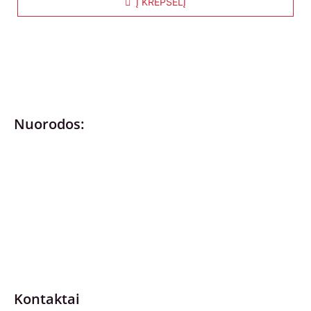
Į KREPŠELĮ
Nuorodos:
Privatumo politika
Pirkimo – pardavimo taisyklės
Prekių grąžinimas ir keitimas
Slapukai (Cookies)
Pristatymo sąlygos
Kontaktai