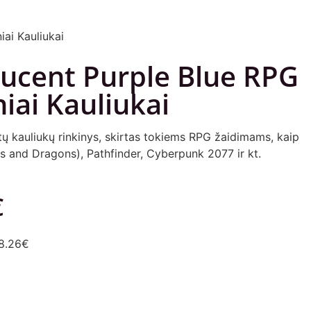
iai Kauliukai
lucent Purple Blue RPG
niai Kauliukai
etų kauliukų rinkinys, skirtas tokiems RPG žaidimams, kaip
and Dragons), Pathfinder, Cyberpunk 2077 ir kt.
€
8.26€