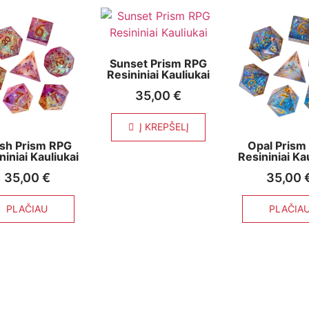
Sunset Prism RPG
Resininiai Kauliukai
35,00
€
Į KREPŠELĮ
ush Prism RPG
Opal Prism
niniai Kauliukai
Resininiai Ka
35,00
€
35,00
PLAČIAU
PLAČIA