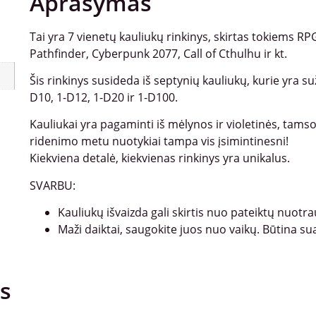
Aprašymas
Tai yra 7 vienetų kauliukų rinkinys, skirtas tokiems
Pathfinder, Cyberpunk 2077, Call of Cthulhu ir kt.
Šis rinkinys susideda iš septynių kauliukų, kurie yra s
D10, 1-D12, 1-D20 ir 1-D100.
Kauliukai yra pagaminti iš mėlynos ir violetinės, tamsoj
ridenimo metu nuotykiai tampa vis įsimintinesni!
Kiekviena detalė, kiekvienas rinkinys yra unikalus.
SVARBU:
Kauliukų išvaizda gali skirtis nuo pateiktų nuotr
Maži daiktai, saugokite juos nuo vaikų. Būtina su
s