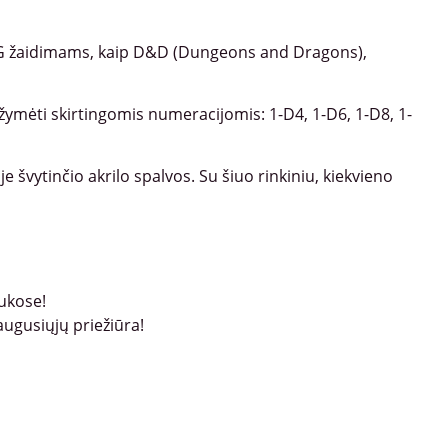
 RPG žaidimams, kaip D&D (Dungeons and Dragons),
užymėti skirtingomis numeracijomis: 1-D4, 1-D6, 1-D8, 1-
e švytinčio akrilo spalvos. Su šiuo rinkiniu, kiekvieno
aukose!
augusiųjų priežiūra!