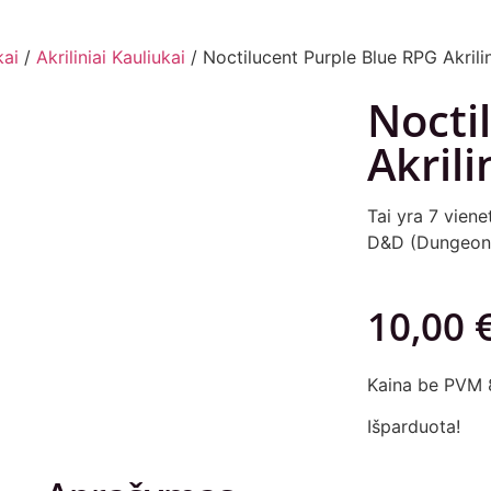
kai
/
Akriliniai Kauliukai
/ Noctilucent Purple Blue RPG Akrilin
Nocti
Akrili
Tai yra 7 vien
D&D (Dungeons 
10,00
Kaina be PVM 
Išparduota!