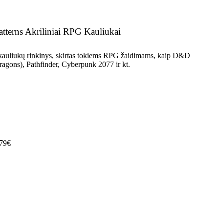
tterns Akriliniai RPG Kauliukai
 kauliukų rinkinys, skirtas tokiems RPG žaidimams, kaip D&D
gons), Pathfinder, Cyberpunk 2077 ir kt.
79€