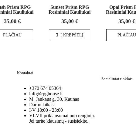
ush Prism RPG
Sunset Prism RPG
Opal Prism
niniai Kauliukai
Resininiai Kauliukai
Resininiai Kau
35,00
€
35,00
€
35,00
€
PLAČIAU
Į KREPŠELĮ
PLAČIA
Kontaktai
Socialiniai tinklai:
+370 674 05364
info@rpghouse.lt
M. Jankaus g. 30, Kaunas
Darbo laikas:
I-V 18:00 - 23:00
VI-VII priklausomai nuo renginių.
Jei turite klausimų - susisiekite.