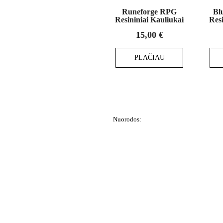
Runeforge RPG
Bl
Resininiai Kauliukai
Resi
15,00
€
PLAČIAU
Nuorodos:
Privatumo politika
Pirkimo – pardavimo taisyklės
Prekių grąžinimas ir keitimas
Slapukai (Cookies)
Pristatymo sąlygos