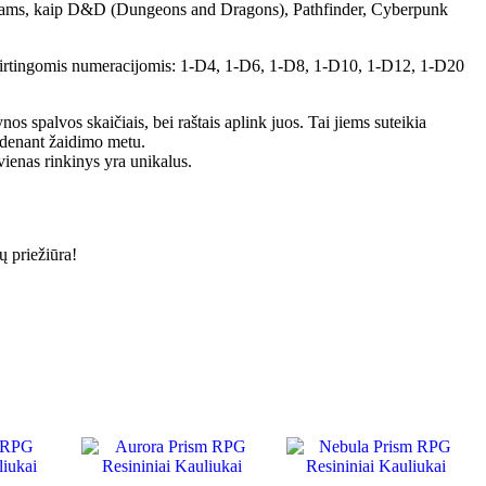
dimams, kaip D&D (Dungeons and Dragons), Pathfinder, Cyberpunk
 skirtingomis numeracijomis: 1-D4, 1-D6, 1-D8, 1-D10, 1-D12, 1-D20
os spalvos skaičiais, bei raštais aplink juos. Tai jiems suteikia
 ridenant žaidimo metu.
vienas rinkinys yra unikalus.
ų priežiūra!