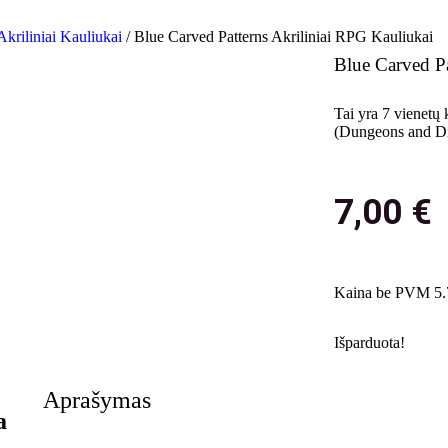
Akriliniai Kauliukai
/ Blue Carved Patterns Akriliniai RPG Kauliukai
Blue Carved Pa
Tai yra 7 vienetų
(Dungeons and Dra
7,00
€
Kaina be PVM 5.
Išparduota!
Aprašymas
a