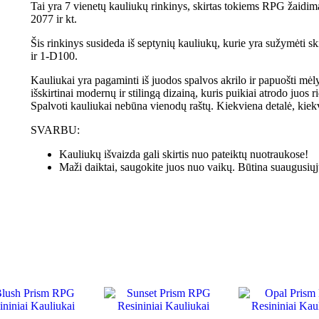
Tai yra 7 vienetų kauliukų rinkinys, skirtas tokiems RPG žai
2077 ir kt.
Šis rinkinys susideda iš septynių kauliukų, kurie yra sužymėti
ir 1-D100.
Kauliukai yra pagaminti iš juodos spalvos akrilo ir papuošti mėlyn
išskirtinai modernų ir stilingą dizainą, kuris puikiai atrodo juos
Spalvoti kauliukai nebūna vienodų raštų. Kiekviena detalė, kiek
SVARBU:
Kauliukų išvaizda gali skirtis nuo pateiktų nuotraukose!
Maži daiktai, saugokite juos nuo vaikų. Būtina suaugusiųj