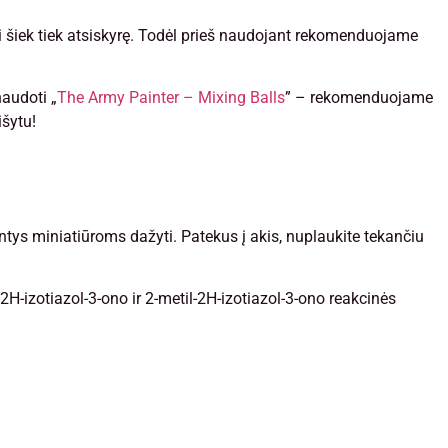
ti šiek tiek atsiskyrę. Todėl prieš naudojant rekomenduojame
audoti „
The Army Painter – Mixing Balls
” – rekomenduojame
šytu!
antys miniatiūroms dažyti. Patekus į akis, nuplaukite tekančiu
-2H-izotiazol-3-ono ir 2-metil-2H-izotiazol-3-ono reakcinės