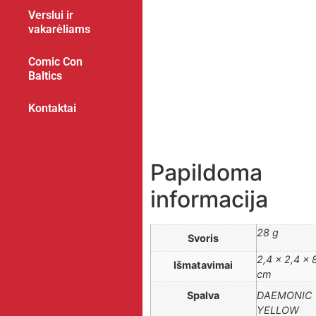
Verslui ir
vakarėliams
Comic Con
Baltics
Kontaktai
Papildoma
informacija
28 g
Svoris
2,4 × 2,4 × 
Išmatavimai
cm
Spalva
DAEMONIC
YELLOW