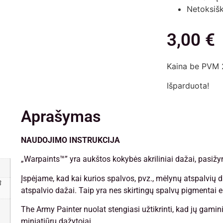
Netoksiški
3,00
€
Kaina be PVM 
Išparduota!
Aprašymas
NAUDOJIMO INSTRUKCIJA
„Warpaints™” yra aukštos kokybės akriliniai dažai, pasiž
Įspėjame, kad kai kurios spalvos, pvz., mėlynų atspalvių 
8
atspalvio dažai. Taip yra nes skirtingų spalvų pigmentai el
The Army Painter nuolat stengiasi užtikrinti, kad jų gamini
miniatiūrų dažytojai.