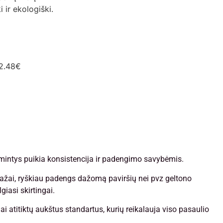
 ir ekologiški.
2.48€
ymintys puikia konsistencija ir padengimo savybėmis.
dažai, ryškiau padengs dažomą paviršių nei pvz geltono
giasi skirtingai.
ai atitiktų aukštus standartus, kurių reikalauja viso pasaulio