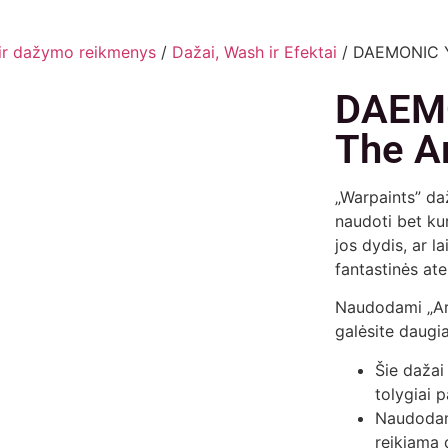
ir dažymo reikmenys
/
Dažai, Wash ir Efektai
/ DAEMONIC Y
DAEM
The A
„Warpaints” daž
naudoti bet ku
jos dydis, ar l
fantastinės atei
Naudodami „Arm
galėsite daugia
Šie dažai
tolygiai 
Naudodami
reikiamą 