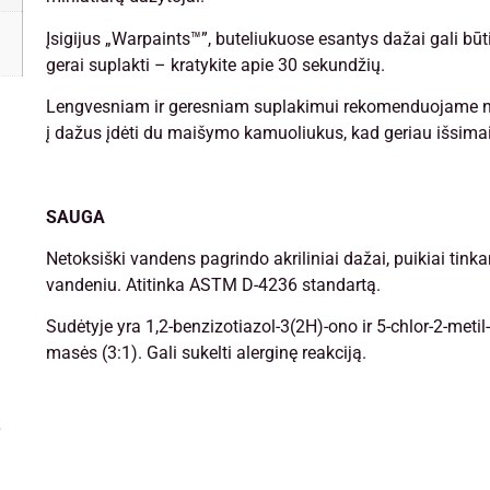
Įsigijus „Warpaints™”, buteliukuose esantys dažai gali bū
gerai suplakti – kratykite apie 30 sekundžių.
Lengvesniam ir geresniam suplakimui rekomenduojame n
į dažus įdėti du maišymo kamuoliukus, kad geriau išsimai
SAUGA
Netoksiški vandens pagrindo akriliniai dažai, puikiai tink
vandeniu. Atitinka ASTM D-4236 standartą.
Sudėtyje yra 1,2-benzizotiazol-3(2H)-ono ir 5-chlor-2-metil
masės (3:1). Gali sukelti alerginę reakciją.
s