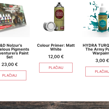
&D Nolzur's
Colour Primer: Matt
HYDRA TURQ
elous Pigments
White
The Army Pa
venturers Paint
Warpain
12,00
€
Set
3,00
€
23,00
€
PLAČIAU
PLAČIA
PLAČIAU