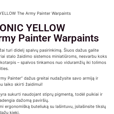
ELLOW The Army Painter Warpaints
ONIC YELLOW
rmy Painter Warpaints
ai turi didelį spalvų pasirinkimą. Šiuos dažus galite
riai stalo žaidimo sistemos miniatiūroms, nesvarbu koks
aikotarpis – spalvos tinkamos nuo viduramžių iki tolimos
ties.
y Painter” dažus greitai nudažysite savo armiją ir
u laiko skirti žaidimui!
 yra sukurti naudojant stiprų pigmentą, todėl puikiai ir
padengia dažomą paviršių.
 ergonomišką buteliuką su lašintuvu, įsilašinsite tikslų
dažų kiekį.