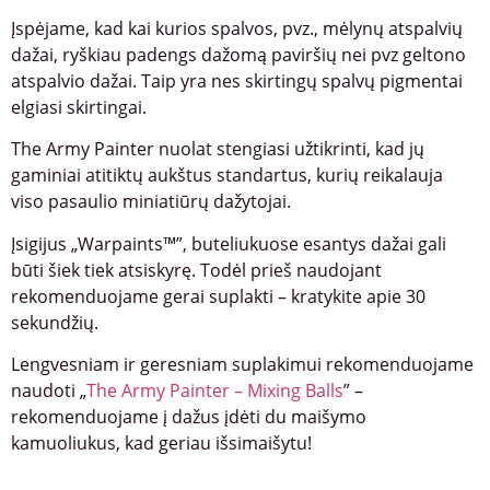
Įspėjame, kad kai kurios spalvos, pvz., mėlynų atspalvių
dažai, ryškiau padengs dažomą paviršių nei pvz geltono
atspalvio dažai. Taip yra nes skirtingų spalvų pigmentai
elgiasi skirtingai.
The Army Painter nuolat stengiasi užtikrinti, kad jų
gaminiai atitiktų aukštus standartus, kurių reikalauja
viso pasaulio miniatiūrų dažytojai.
Įsigijus „Warpaints™”, buteliukuose esantys dažai gali
būti šiek tiek atsiskyrę. Todėl prieš naudojant
rekomenduojame gerai suplakti – kratykite apie 30
sekundžių.
Lengvesniam ir geresniam suplakimui rekomenduojame
naudoti „
The Army Painter – Mixing Balls
” –
rekomenduojame į dažus įdėti du maišymo
kamuoliukus, kad geriau išsimaišytu!