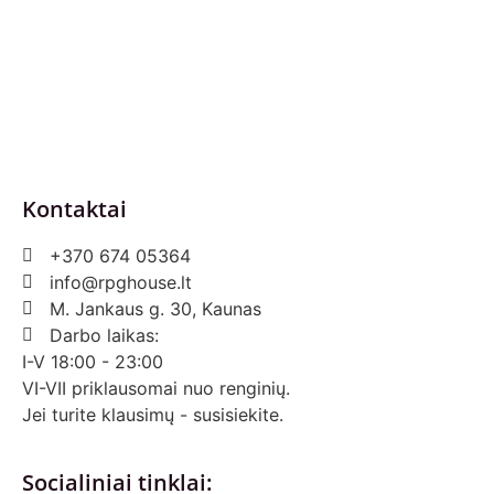
Pirkimo – pardavimo taisyklės
Prekių grąžinimas ir keitimas
Slapukai (Cookies)
Pristatymo sąlygos
Kontaktai
+370 674 05364
info@rpghouse.lt
M. Jankaus g. 30, Kaunas
Darbo laikas:
I-V 18:00 - 23:00
VI-VII priklausomai nuo renginių.
Jei turite klausimų - susisiekite.
Socialiniai tinklai: