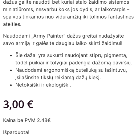
dažus galite naudoti bet kuriai stalo žaidimo sistemos
miniatiūroms, nesvarbu koks jos dydis, ar laikotarpis –
spalvos tinkamos nuo viduramžių iki tolimos fantastinės
ateities.
Naudodami „Army Painter” dažus greitai nudažysite
savo armiją ir galėsite daugiau laiko skirti žaidimui!
Šie dažai yra sukurti naudojant stiprų pigmentą,
todėl puikiai ir tolygiai padengia dažomą paviršių.
Naudodami ergonomišką buteliuką su lašintuvu,
įsilašinsite tikslų reikiamą dažų kiekį.
Netoksiški ir ekologiški.
3,00
€
Kaina be PVM 2.48€
Išparduota!