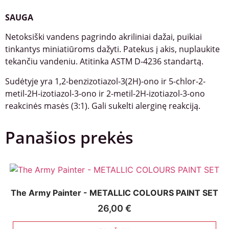
SAUGA
Netoksiški vandens pagrindo akriliniai dažai, puikiai
tinkantys miniatiūroms dažyti. Patekus į akis, nuplaukite
tekančiu vandeniu. Atitinka ASTM D-4236 standartą.
Sudėtyje yra 1,2-benzizotiazol-3(2H)-ono ir 5-chlor-2-
metil-2H-izotiazol-3-ono ir 2-metil-2H-izotiazol-3-ono
reakcinės masės (3:1). Gali sukelti alerginę reakciją.
Panašios prekės
The Army Painter - METALLIC COLOURS PAINT SET
26,00
€