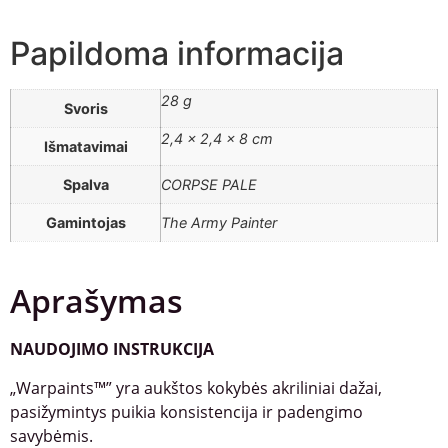
Papildoma informacija
28 g
Svoris
2,4 × 2,4 × 8 cm
Išmatavimai
Spalva
CORPSE PALE
Gamintojas
The Army Painter
Aprašymas
NAUDOJIMO INSTRUKCIJA
„Warpaints™” yra aukštos kokybės akriliniai dažai,
pasižymintys puikia konsistencija ir padengimo
savybėmis.