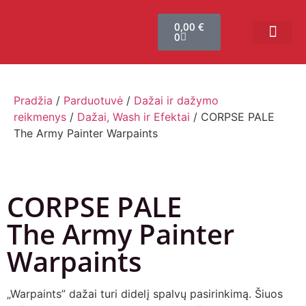
0,00
€
0
Bendruomenės sistema
Verslui ir vakarė
Comic Con Baltics
Pradžia
/
Parduotuvė
/
Dažai ir dažymo
reikmenys
/
Dažai, Wash ir Efektai
/ CORPSE PALE
The Army Painter Warpaints
CORPSE PALE
The Army Painter
Warpaints
„Warpaints” dažai turi didelį spalvų pasirinkimą. Šiuos