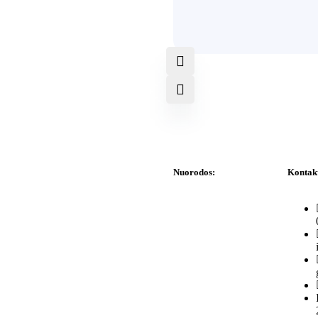
Nuorodos:
Kontak
Privatumo politika
Pirkimo – pardavimo
taisyklės
Prekių grąžinimas ir
keitimas
Slapukai (Cookies)