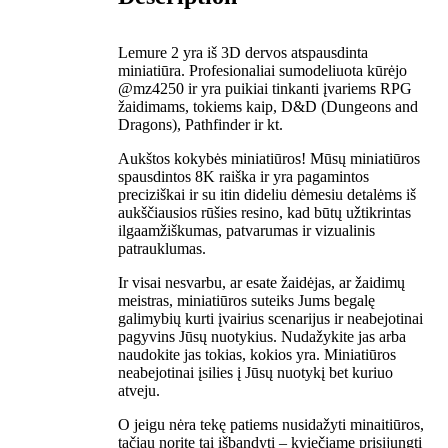
Lemure 2 yra iš 3D dervos atspausdinta
miniatiūra. Profesionaliai sumodeliuota kūrėjo
@mz4250 ir yra puikiai tinkanti įvariems RPG
žaidimams, tokiems kaip, D&D (Dungeons and
Dragons), Pathfinder ir kt.
Aukštos kokybės miniatiūros! Mūsų miniatiūros
spausdintos 8K raiška ir yra pagamintos
preciziškai ir su itin dideliu dėmesiu detalėms iš
aukščiausios rūšies resino, kad būtų užtikrintas
ilgaamžiškumas, patvarumas ir vizualinis
patrauklumas.
Ir visai nesvarbu, ar esate žaidėjas, ar žaidimų
meistras, miniatiūros suteiks Jums begalę
galimybių kurti įvairius scenarijus ir neabejotinai
pagyvins Jūsų nuotykius. Nudažykite jas arba
naudokite jas tokias, kokios yra. Miniatiūros
neabejotinai įsilies į Jūsų nuotykį bet kuriuo
atveju.
O jeigu nėra tekę patiems nusidažyti minaitiūros,
tačiau norite tai išbandyti – kviečiame prisijungti