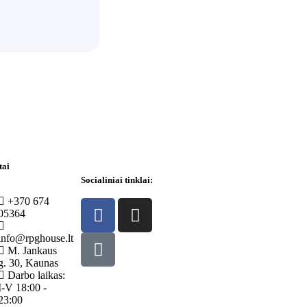
tai
Socialiniai tinklai:
+370 674
05364
info@rpghouse.lt
M. Jankaus
g. 30, Kaunas
Darbo laikas:
I-V 18:00 -
23:00