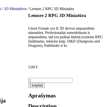
i
/
3D Miniatiūros
/ Lemure 2 RPG 3D Miniatūra
Lemure 2 RPG 3D Miniatūra
Ghost Female yra iš 3D dervos atspausdinta
miniatiūra. Profesionaliai sumodeliuota ir
atspausdinta, tad yra puikiai tinknti įvariems RPG
žaidimams, tokiems kaip, D&D (Dungeons and
Dragons), Pathfinder ir kt.
5,00
€
Į krepšelį
Aprašymas
ija
Description