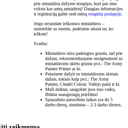
prie miniatiūrų dažymo terapijos, kuri pas mus
vyksta kas antrą antradienį! Daugiau informacijos
ir registraciją galite rasti mūsų
renginių puslapyje
.
Jeigu nerandate ieškomos miniatiūros –
susisiekite su mumis, padėsime atrasti tai, ko
ieškote!
Svarbu:
Miniatiūros nėra padengtos gruntu, tad prie
dažant, rekuomenduojame nusigruntuoti su
miniatiūroms skirtu gruntu pvz.: The Army
Painter Primer ar kt.
Patariame dažyti su miniatiūroms skirtais
dažais, tokiais kaip pvz.: The Army
Painter, Citadel Colour, Vallejo paint ir kt.
Maži daiktai, saugokite juos nuo vaikų.
Būtina suaugusiųjų priežiūra!
Spausdinio paruošimo laikas yra iki 5
darbo dienų, siuntimas – 2-3 darbo dienos.
kiti reikmenys