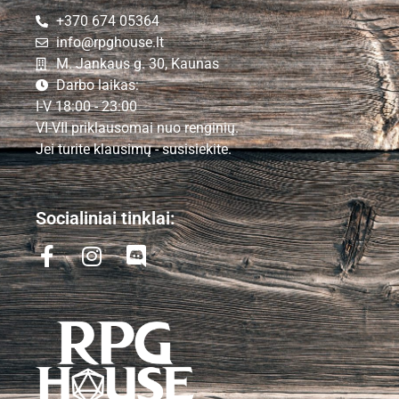
+370 674 05364
info@rpghouse.lt
M. Jankaus g. 30, Kaunas
Darbo laikas:
I-V 18:00 - 23:00
VI-VII priklausomai nuo renginių.
Jei turite klausimų - susisiekite.
Socialiniai tinklai: