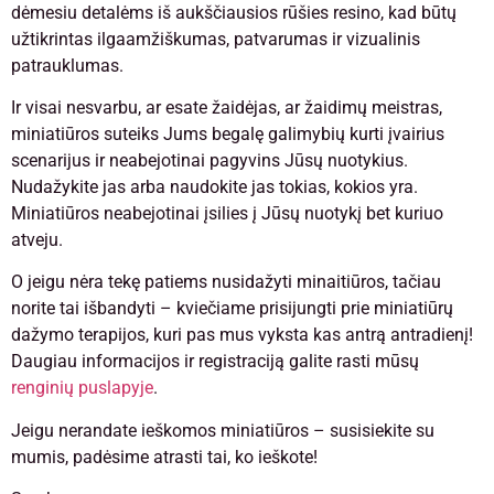
dėmesiu detalėms iš aukščiausios rūšies resino, kad būtų
užtikrintas ilgaamžiškumas, patvarumas ir vizualinis
patrauklumas.
Ir visai nesvarbu, ar esate žaidėjas, ar žaidimų meistras,
miniatiūros suteiks Jums begalę galimybių kurti įvairius
scenarijus ir neabejotinai pagyvins Jūsų nuotykius.
Nudažykite jas arba naudokite jas tokias, kokios yra.
Miniatiūros neabejotinai įsilies į Jūsų nuotykį bet kuriuo
atveju.
O jeigu nėra tekę patiems nusidažyti minaitiūros, tačiau
norite tai išbandyti – kviečiame prisijungti prie miniatiūrų
dažymo terapijos, kuri pas mus vyksta kas antrą antradienį!
Daugiau informacijos ir registraciją galite rasti mūsų
renginių puslapyje
.
Jeigu nerandate ieškomos miniatiūros – susisiekite su
mumis, padėsime atrasti tai, ko ieškote!