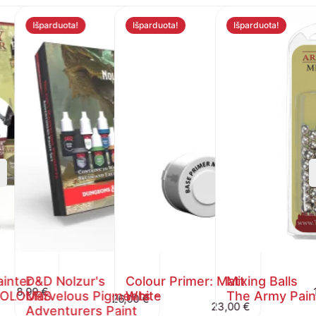
Išparduota!
Išparduota!
Išparduota!
inter -
D&D Nolzur's
Colour Primer: Matt
Mixing Balls
8,99
€
COLOURS
Marvelous Pigments -
White
The Army Pain
26,00
€
23,00
€
Adventurers Paint