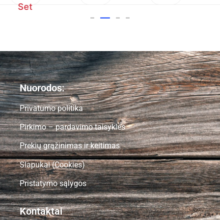
Set
Nuorodos:
Privatumo politika
Pirkimo – pardavimo taisyklės
Prekių grąžinimas ir keitimas
Slapukai (Cookies)
Pristatymo sąlygos
Kontaktai