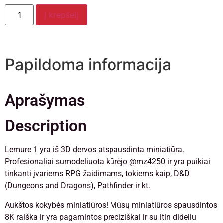
Į krepšelį
Papildoma informacija
Aprašymas
Description
Lemure 1 yra iš 3D dervos atspausdinta miniatiūra.
Profesionaliai sumodeliuota kūrėjo @mz4250 ir yra puikiai
tinkanti įvariems RPG žaidimams, tokiems kaip, D&D
(Dungeons and Dragons), Pathfinder ir kt.
Aukštos kokybės miniatiūros! Mūsų miniatiūros spausdintos
8K raiška ir yra pagamintos preciziškai ir su itin dideliu