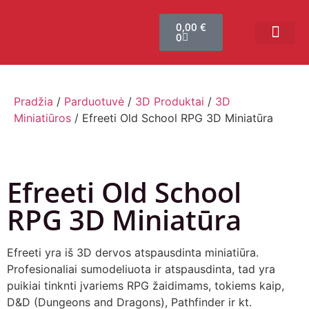
0,00
€
0
Bendruomenės sistema
Verslui ir vakarė
Comic Con Baltics
Pradžia
/
Parduotuvė
/
3D Produktai
/
3D
Miniatiūros
/ Efreeti Old School RPG 3D Miniatūra
Efreeti Old School
RPG 3D Miniatūra
Efreeti yra iš 3D dervos atspausdinta miniatiūra.
Profesionaliai sumodeliuota ir atspausdinta, tad yra
puikiai tinknti įvariems RPG žaidimams, tokiems kaip,
D&D (Dungeons and Dragons), Pathfinder ir kt.