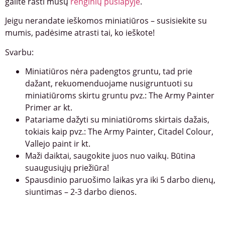
galite rasti mūsų
renginių puslapyje
.
Jeigu nerandate ieškomos miniatiūros – susisiekite su
mumis, padėsime atrasti tai, ko ieškote!
Svarbu:
Miniatiūros nėra padengtos gruntu, tad prie
dažant, rekuomenduojame nusigruntuoti su
miniatiūroms skirtu gruntu pvz.: The Army Painter
Primer ar kt.
Patariame dažyti su miniatiūroms skirtais dažais,
tokiais kaip pvz.: The Army Painter, Citadel Colour,
Vallejo paint ir kt.
Maži daiktai, saugokite juos nuo vaikų. Būtina
suaugusiųjų priežiūra!
Spausdinio paruošimo laikas yra iki 5 darbo dienų,
siuntimas – 2-3 darbo dienos.