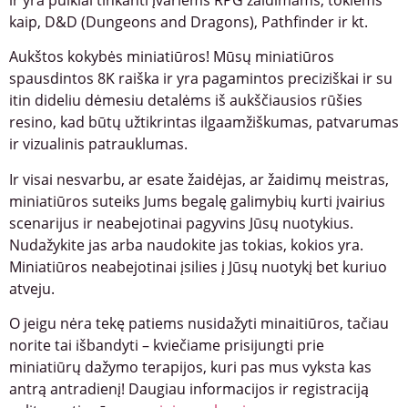
kaip, D&D (Dungeons and Dragons), Pathfinder ir kt.
Aukštos kokybės miniatiūros! Mūsų miniatiūros
spausdintos 8K raiška ir yra pagamintos preciziškai ir su
itin dideliu dėmesiu detalėms iš aukščiausios rūšies
resino, kad būtų užtikrintas ilgaamžiškumas, patvarumas
ir vizualinis patrauklumas.
Ir visai nesvarbu, ar esate žaidėjas, ar žaidimų meistras,
miniatiūros suteiks Jums begalę galimybių kurti įvairius
scenarijus ir neabejotinai pagyvins Jūsų nuotykius.
Nudažykite jas arba naudokite jas tokias, kokios yra.
Miniatiūros neabejotinai įsilies į Jūsų nuotykį bet kuriuo
atveju.
O jeigu nėra tekę patiems nusidažyti minaitiūros, tačiau
norite tai išbandyti – kviečiame prisijungti prie
miniatiūrų dažymo terapijos, kuri pas mus vyksta kas
antrą antradienį! Daugiau informacijos ir registraciją