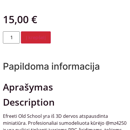
15,00
€
Į krepšelį
Papildoma informacija
Aprašymas
Description
Efreeti Old School yra iš 3D dervos atspausdinta
miniatiūra. Profesionaliai sumodeliuota kūrėjo @mz4250
ir yra puikiai tinkanti įvariems RPG žaidimams, tokiems