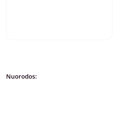
Nuorodos:
Privatumo politika
Pirkimo – pardavimo taisyklės
Prekių grąžinimas ir keitimas
Slapukai (Cookies)
Pristatymo sąlygos