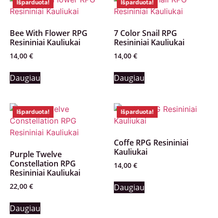
Išparduota!
Išparduota!
Bee With Flower RPG
7 Color Snail RPG
Resininiai Kauliukai
Resininiai Kauliukai
14,00
€
14,00
€
Daugiau
Daugiau
Išparduota!
Išparduota!
Coffe RPG Resininiai
Kauliukai
Purple Twelve
Constellation RPG
14,00
€
Resininiai Kauliukai
22,00
€
Daugiau
Daugiau