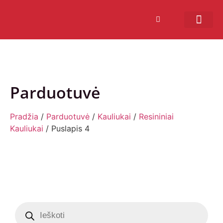
Bendruomenės sistema
Verslui ir vakarė
Comic Con Baltics
Parduotuvė
Pradžia
/
Parduotuvė
/
Kauliukai
/
Resininiai
Kauliukai
/ Puslapis 4