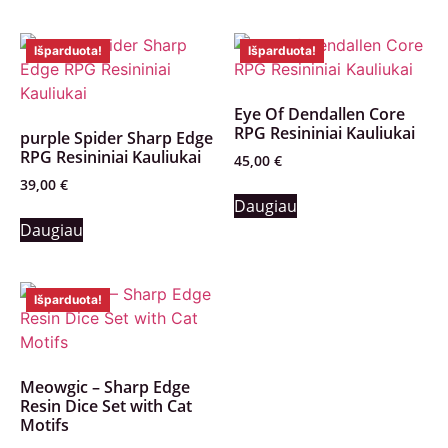
Išparduota!
Išparduota!
Eye Of Dendallen Core
RPG Resininiai Kauliukai
purple Spider Sharp Edge
RPG Resininiai Kauliukai
45,00
€
39,00
€
Daugiau
Daugiau
Išparduota!
Meowgic – Sharp Edge
Resin Dice Set with Cat
Motifs