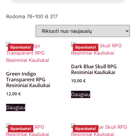
Rodoma 76–100 iš 317
Išparduota!
Išparduota!
Dark Blue Skull RPG
Resininiai Kauliukai
Green Indigo
Transparent RPG
10,00
€
Resininiai Kauliukai
12,00
€
Daugiau
Daugiau
Išparduota!
Išparduota!