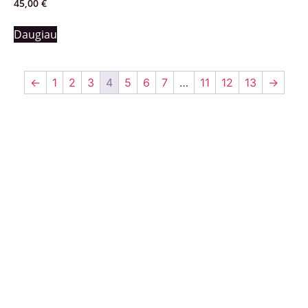
45,00
€
Daugiau
←
1
2
3
4
5
6
7
…
11
12
13
→
Nuorodos:
Privatumo politika
Pirkimo – pardavimo taisyklės
Prekių grąžinimas ir keitimas
Slapukai (Cookies)
Pristatymo sąlygos